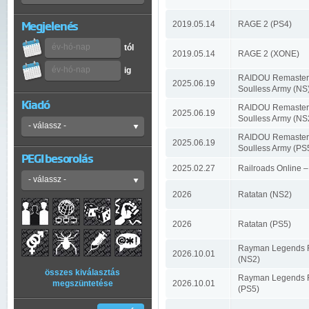
Megjelenés
2019.05.14
RAGE 2 (PS4)
tól
2019.05.14
RAGE 2 (XONE)
ig
RAIDOU Remastered
2025.06.19
Soulless Army (NS
Kiadó
RAIDOU Remastered
2025.06.19
Soulless Army (NS
RAIDOU Remastered
2025.06.19
Soulless Army (PS
PEGI besorolás
2025.02.27
Railroads Online –
2026
Ratatan (NS2)
2026
Ratatan (PS5)
Rayman Legends R
2026.10.01
(NS2)
összes kiválasztás
Rayman Legends R
megszüntetése
2026.10.01
(PS5)