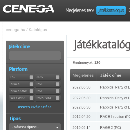
Megjelenési terv
Játékkatalógus
cenega.hu
/
Katalógus
Játékkataló
Játék címe
Eredmények:
120
Platform
Megjelenés
Játék címe
PC
3DS
XBOX
PS3
2022.06.30
Rabbids: Party of 
XBOX ONE
PS4
Wii / WiiU
PSP / Vita
2022.06.30
Rabbids: Party of 
összes kiválasztása
2022.06.30
Rabbids: Party of
2012.04.20
RACE Injection (P
Típus
2019.05.14
RAGE 2 (PC)