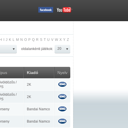
H
I
J
K
L
M
N
O
P
Q
R
S
T
U
V
W
X
Y
Z
oldalankénti játékok:
ípus
Kiadó
Nyelv
völdözős /
2K
PS
völdözős /
2K
PS
erseny
Bandai Namco
erseny
Bandai Namco