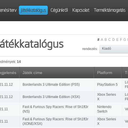
enési terv
Játékkatalógus
Cégünkről
Kapcsolat
Terméktámogatás
Játékkatalógus
#
A
B
C
D
E
F
G
rendezés:
edmények:
14
gjelenés
Játék címe
Platform
T
Lö
21.11.12
Borderlands 3 Ultimate Edition (PS5)
PlayStation 5
F
Xbox Series
Lö
21.11.12
Borderlands 3 Ultimate Edition (XSX)
X
F
Fast & Furious Spy Racers: Rise of Sh1ft3r
Nintendo
21.11
V
(NS)
Switch
Fast & Furious Spy Racers: Rise of Sh1ft3r
Xbox Series
21.11
V
(XONE/XSX)
X