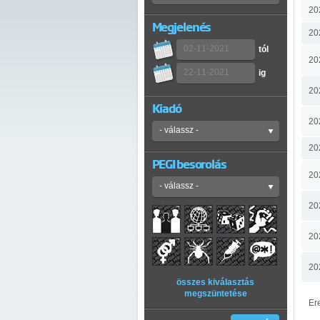
20
Megjelenés
20
tól
20
ig
20
Kiadó
20
20
PEGI besorolás
20
20
20
20
összes kiválasztás
megszüntetése
Er