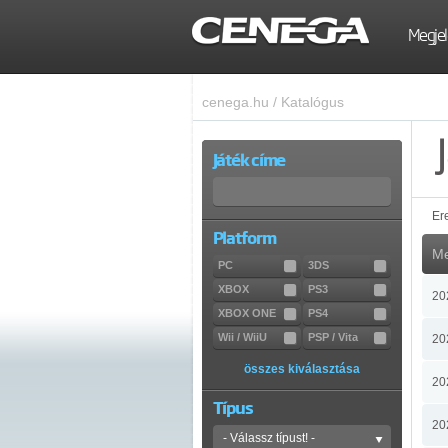
Megjel
cenega.hu
/
Katalógus
Játék címe
Er
Platform
Me
PC
3DS
XBOX
PS3
20
XBOX ONE
PS4
Wii / WiiU
PSP / Vita
20
összes kiválasztása
20
Típus
20