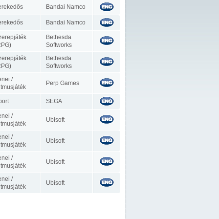
erekedős
Bandai Namco
erekedős
Bandai Namco
zerepjáték
Bethesda
RPG)
Softworks
zerepjáték
Bethesda
RPG)
Softworks
nei /
Perp Games
itmusjáték
port
SEGA
nei /
Ubisoft
itmusjáték
nei /
Ubisoft
itmusjáték
nei /
Ubisoft
itmusjáték
nei /
Ubisoft
itmusjáték