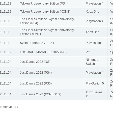
21.11.12
Tekken 7: Legendary Edition (PS4)
Playstation 4
V
21.11.12
Tekken 7: Legendary Edition (XONE)
Xbox One
V
The Elder Scrolls V: Skyrim Anniversary
S
21.11.11
Playstation 4
Edition (PS4)
(
The Elder Scrolls V: Skyrim Anniversary
S
21.11.11
Xbox One
Edition (XONE)
(
Ze
21.11.12
Synth Riders (PSVR/PS4)
Playstation 4
R
21.11.09
FOOTBALL MANAGER 2022 (PC)
PC
S
Nintendo
Ze
21.11.04
Just Dance 2022 (NS)
Switch
R
Ze
21.11.04
Just Dance 2022 (PS4)
Playstation 4
R
Ze
21.11.04
Just Dance 2022 (PS5)
PlayStation 5
R
Xbox Series
Ze
21.11.04
Just Dance 2022 (XONE/XSX)
X
R
edmények:
14