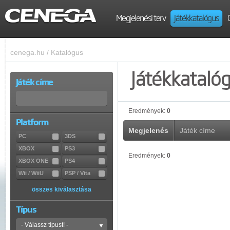
Megjelenési terv
Játékkatalógus
cenega.hu
/
Katalógus
Játékkataló
Játék címe
Eredmények:
0
Platform
Megjelenés
Játék címe
PC
3DS
XBOX
PS3
Eredmények:
0
XBOX ONE
PS4
Wii / WiiU
PSP / Vita
összes kiválasztása
Típus