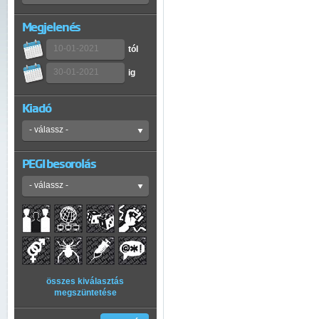
Megjelenés
tól
ig
Kiadó
PEGI besorolás
összes kiválasztás
megszüntetése