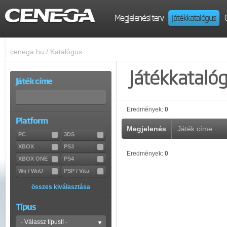
Megjelenési terv
Játékkatalógus
cenega.hu
/
Katalógus
Játékkataló
Játék címe
Eredmények:
0
Platform
Megjelenés
Játék címe
PC
3DS
XBOX
PS3
Eredmények:
0
XBOX ONE
PS4
Wii / WiiU
PSP / Vita
összes kiválasztása
Típus