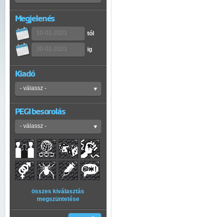
Megjelenés
tól
ig
Kiadó
PEGI besorolás
összes kiválasztás
megszüntetése