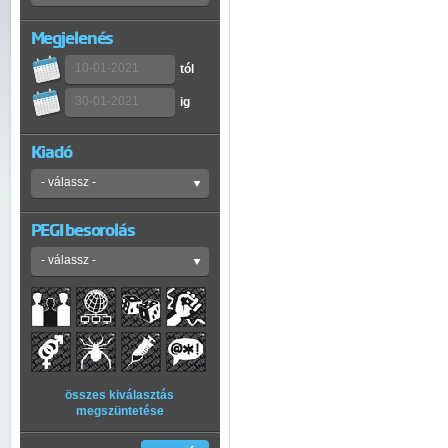
Megjelenés
tól
ig
Kiadó
PEGI besorolás
összes kiválasztás
megszüntetése