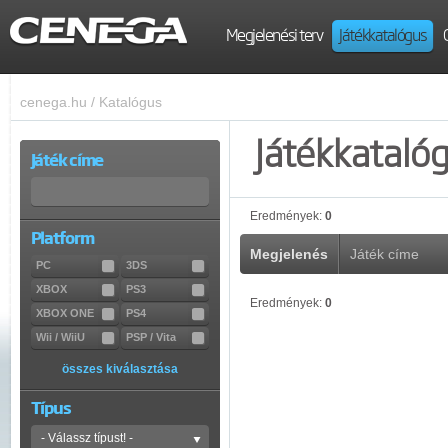
Megjelenési terv
Játékkatalógus
cenega.hu
/
Katalógus
Játékkataló
Játék címe
Eredmények:
0
Platform
Megjelenés
Játék címe
PC
3DS
XBOX
PS3
Eredmények:
0
XBOX ONE
PS4
Wii / WiiU
PSP / Vita
összes kiválasztása
Típus