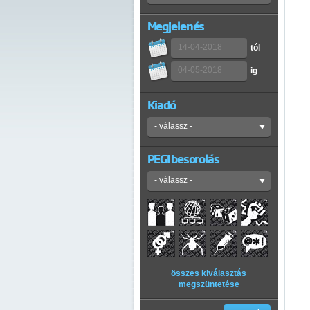
Megjelenés
tól
ig
Kiadó
PEGI besorolás
összes kiválasztás
megszüntetése