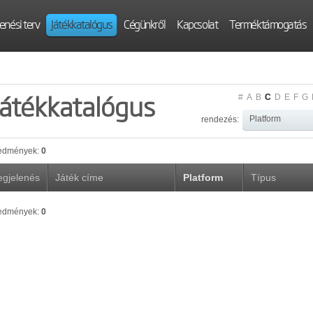
enési terv
Játékkatalógus
Cégünkről
Kapcsolat
Terméktámogatás
Játékkatalógus
#
A
B
C
D
E
F
G
rendezés:
edmények:
0
gjelenés
Játék címe
Platform
Típus
edmények:
0