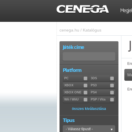
Megjel
cenega.hu
/
Katalógus
Játék címe
Er
Platform
Me
PC
3DS
XBOX
PS3
Er
XBOX ONE
PS4
Wii / WiiU
PSP / Vita
összes kiválasztása
Típus