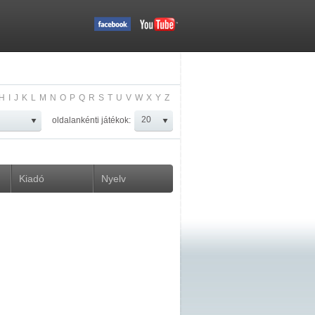
H
I
J
K
L
M
N
O
P
Q
R
S
T
U
V
W
X
Y
Z
oldalankénti játékok:
Kiadó
Nyelv