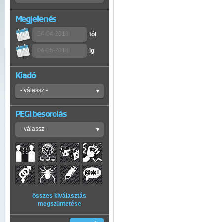
Megjelenés
tól
ig
Kiadó
PEGI besorolás
összes kiválasztás
megszüntetése