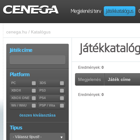
Megjelenési terv
Játékkatalógus
cenega.hu
/
Katalógus
Játékkataló
Játék címe
Eredmények:
0
Platform
Megjelenés
Játék címe
PC
3DS
XBOX
PS3
Eredmények:
0
XBOX ONE
PS4
Wii / WiiU
PSP / Vita
összes kiválasztása
Típus