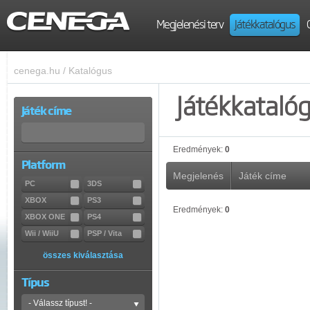
Megjelenési terv
Játékkatalógus
cenega.hu
/
Katalógus
Játékkataló
Játék címe
Eredmények:
0
Platform
Megjelenés
Játék címe
PC
3DS
XBOX
PS3
Eredmények:
0
XBOX ONE
PS4
Wii / WiiU
PSP / Vita
összes kiválasztása
Típus