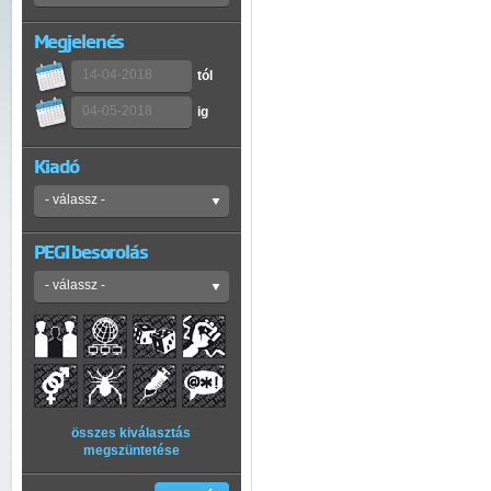
Megjelenés
tól
ig
Kiadó
PEGI besorolás
összes kiválasztás
megszüntetése