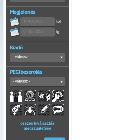
Megjelenés
tól
ig
Kiadó
PEGI besorolás
összes kiválasztás
megszüntetése