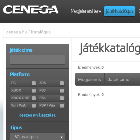
Megjelenési terv
Játékkatalógus
cenega.hu
/
Katalógus
Játékkataló
Játék címe
Eredmények:
0
Platform
Megjelenés
Játék címe
PC
3DS
XBOX
PS3
Eredmények:
0
XBOX ONE
PS4
Wii / WiiU
PSP / Vita
összes kiválasztása
Típus