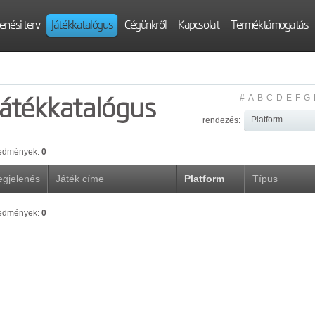
enési terv
Játékkatalógus
Cégünkről
Kapcsolat
Terméktámogatás
Játékkatalógus
#
A
B
C
D
E
F
G
rendezés:
edmények:
0
gjelenés
Játék címe
Platform
Típus
edmények:
0