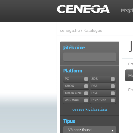
Megjel
cenega.hu
/
Katalógus
Játék címe
Er
Platform
Me
PC
3DS
XBOX
PS3
Er
XBOX ONE
PS4
Wii / WiiU
PSP / Vita
összes kiválasztása
Típus