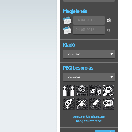
Megjelenés
tól
ig
Kiadó
PEGI besorolás
összes kiválasztás
megszüntetése