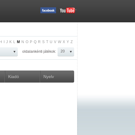
H
I
J
K
L
M
N
O
P
Q
R
S
T
U
V
W
X
Y
Z
oldalankénti játékok:
Kiadó
Nyelv