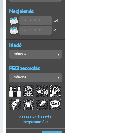
Megjelenés
tól
ig
Kiadó
PEGI besorolás
összes kiválasztás
megszüntetése