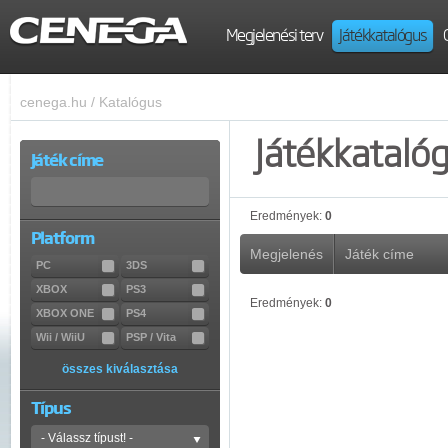
Megjelenési terv
Játékkatalógus
cenega.hu
/
Katalógus
Játékkataló
Játék címe
Eredmények:
0
Platform
Megjelenés
Játék címe
PC
3DS
XBOX
PS3
Eredmények:
0
XBOX ONE
PS4
Wii / WiiU
PSP / Vita
összes kiválasztása
Típus