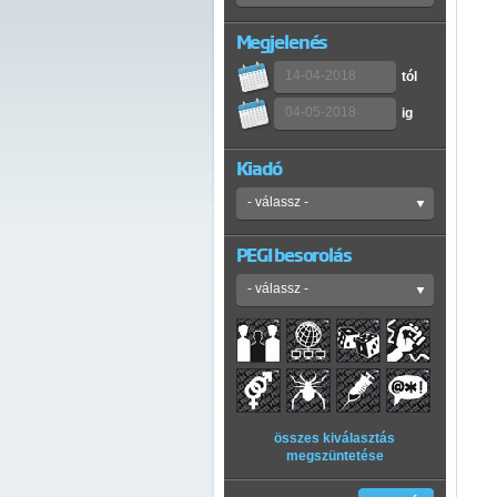
Megjelenés
tól
ig
Kiadó
PEGI besorolás
összes kiválasztás
megszüntetése