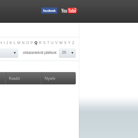
H
I
J
K
L
M
N
O
P
Q
R
S
T
U
V
W
X
Y
Z
oldalankénti játékok:
Kiadó
Nyelv