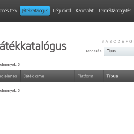
enési terv
Játékkatalógus
Cégünkről
Kapcsolat
Terméktámogatás
Játékkatalógus
#
A
B
C
D
E
F
G
rendezés:
edmények:
0
gjelenés
Játék címe
Platform
Típus
edmények:
0