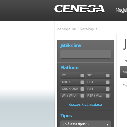
Megjel
cenega.hu
/
Katalógus
Játék címe
Er
Platform
Me
PC
3DS
XBOX
PS3
Er
XBOX ONE
PS4
Wii / WiiU
PSP / Vita
összes kiválasztása
Típus