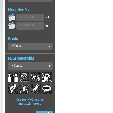
Megjelenés
tól
ig
Kiadó
PEGI besorolás
összes kiválasztás
megszüntetése