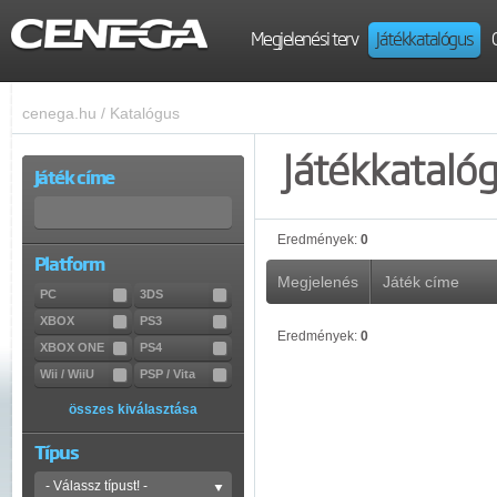
Megjelenési terv
Játékkatalógus
cenega.hu
/
Katalógus
Játékkataló
Játék címe
Eredmények:
0
Platform
Megjelenés
Játék címe
PC
3DS
XBOX
PS3
Eredmények:
0
XBOX ONE
PS4
Wii / WiiU
PSP / Vita
összes kiválasztása
Típus