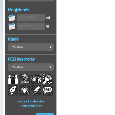
Megjelenés
tól
ig
Kiadó
PEGI besorolás
összes kiválasztás
megszüntetése