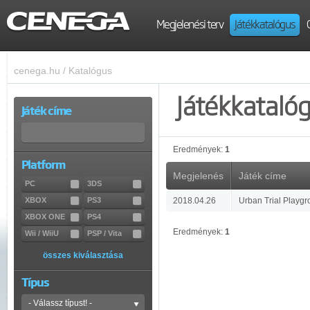
Megjelenési terv
Játékkatalógus
cenega.hu
/
Katalógus
Játékkataló
Játék címe
Eredmények:
1
Platform
Megjelenés
Játék címe
PC
3DS
XBOX
PS3
2018.04.26
Urban Trial Playgr
XBOX ONE
PS4
Eredmények:
1
Wii / WiiU
PSP / Vita
összes kiválasztása
Típus