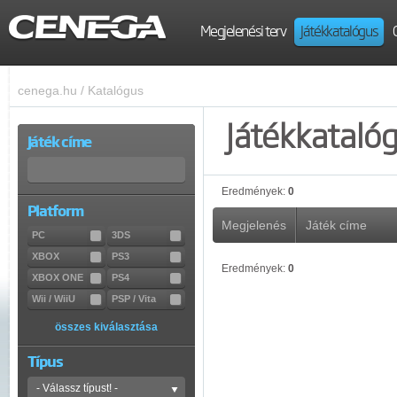
Megjelenési terv
Játékkatalógus
cenega.hu
/
Katalógus
Játékkataló
Játék címe
Eredmények:
0
Platform
Megjelenés
Játék címe
PC
3DS
XBOX
PS3
Eredmények:
0
XBOX ONE
PS4
Wii / WiiU
PSP / Vita
összes kiválasztása
Típus