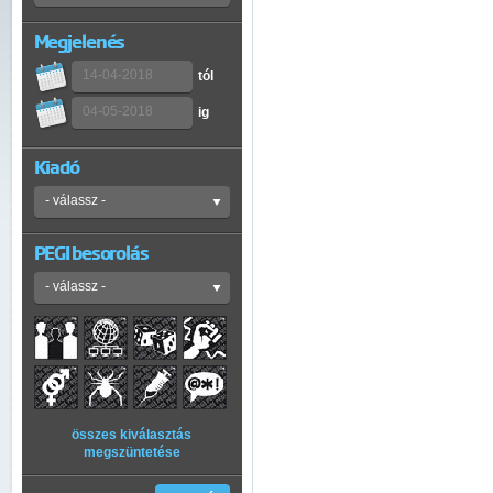
Megjelenés
tól
ig
Kiadó
PEGI besorolás
összes kiválasztás
megszüntetése