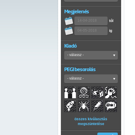
Megjelenés
tól
ig
Kiadó
PEGI besorolás
összes kiválasztás
megszüntetése