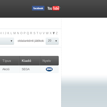
H
I
J
K
L
M
N
O
P
Q
R
S
T
U
V
W
X
Y
Z
oldalankénti játékok:
Típus
Kiadó
Nyelv
Akció
SEGA