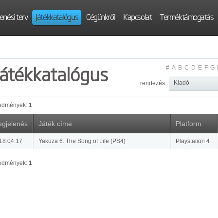
enési terv
Játékkatalógus
Cégünkről
Kapcsolat
Terméktámogatás
Játékkatalógus
#
A
B
C
D
E
F
G
rendezés:
edmények:
1
gjelenés
Játék címe
Platform
18.04.17
Yakuza 6: The Song of Life (PS4)
Playstation 4
edmények:
1