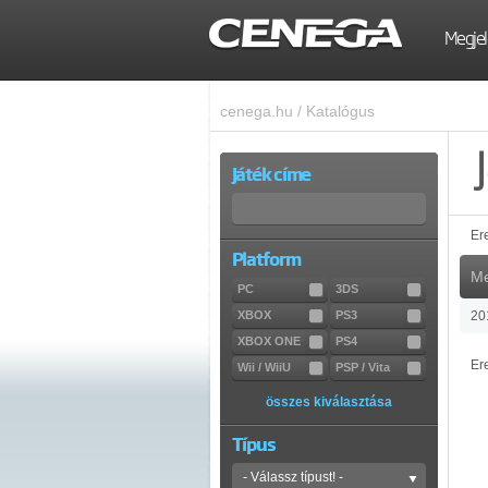
Megjel
cenega.hu
/
Katalógus
Játék címe
Er
Platform
Me
PC
3DS
XBOX
PS3
20
XBOX ONE
PS4
Er
Wii / WiiU
PSP / Vita
összes kiválasztása
Típus