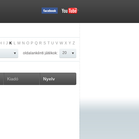
H
I
J
K
L
M
N
O
P
Q
R
S
T
U
V
W
X
Y
Z
oldalankénti játékok:
Kiadó
Nyelv