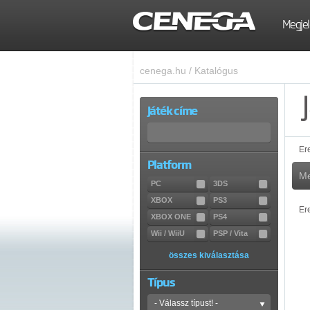
Megjel
cenega.hu
/
Katalógus
Játék címe
Er
Platform
Me
PC
3DS
XBOX
PS3
Er
XBOX ONE
PS4
Wii / WiiU
PSP / Vita
összes kiválasztása
Típus