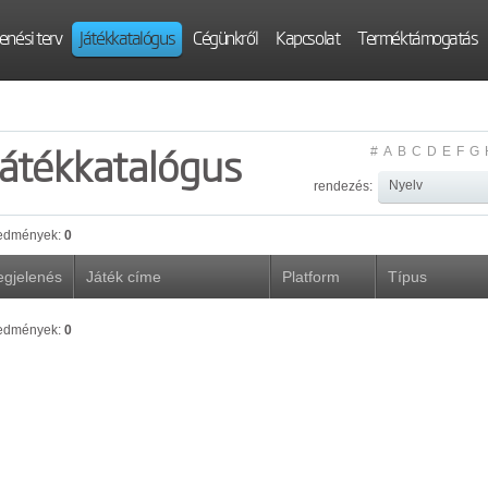
enési terv
Játékkatalógus
Cégünkről
Kapcsolat
Terméktámogatás
Játékkatalógus
#
A
B
C
D
E
F
G
rendezés:
edmények:
0
gjelenés
Játék címe
Platform
Típus
edmények:
0