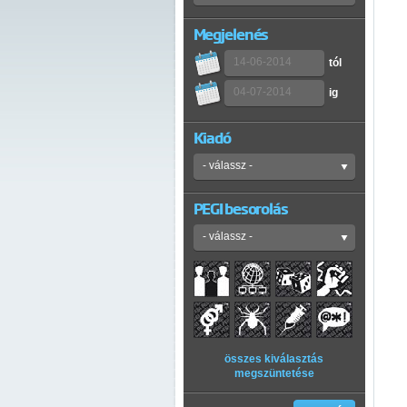
Megjelenés
tól
ig
Kiadó
PEGI besorolás
összes kiválasztás
megszüntetése