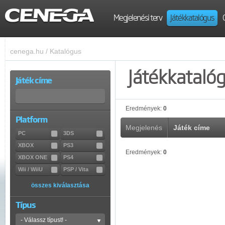
Megjelenési terv
Játékkatalógus
cenega.hu
/
Katalógus
Játékkataló
Játék címe
Eredmények:
0
Platform
Megjelenés
Játék címe
PC
3DS
XBOX
PS3
Eredmények:
0
XBOX ONE
PS4
Wii / WiiU
PSP / Vita
összes kiválasztása
Típus