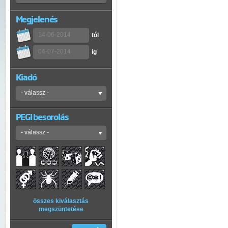
Megjelenés
tól
ig
Kiadó
PEGI besorolás
összes kiválasztás
megszüntetése