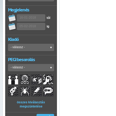
Megjelenés
tól
ig
Kiadó
PEGI besorolás
összes kiválasztás
megszüntetése