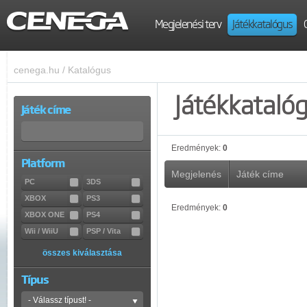
Megjelenési terv
Játékkatalógus
cenega.hu
/
Katalógus
Játékkataló
Játék címe
Eredmények:
0
Platform
Megjelenés
Játék címe
PC
3DS
XBOX
PS3
Eredmények:
0
XBOX ONE
PS4
Wii / WiiU
PSP / Vita
összes kiválasztása
Típus