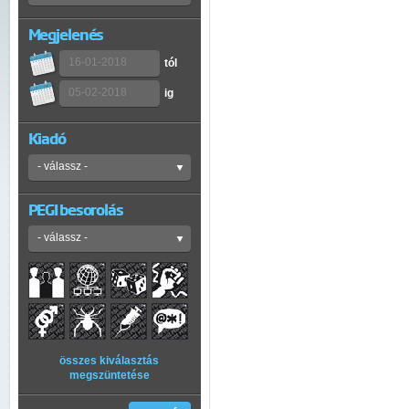
Megjelenés
tól
ig
Kiadó
PEGI besorolás
összes kiválasztás
megszüntetése