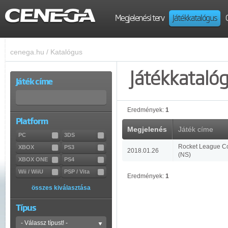
Megjelenési terv
Játékkatalógus
cenega.hu
/
Katalógus
Játékkataló
Játék címe
Eredmények:
1
Platform
Megjelenés
Játék címe
PC
3DS
Rocket League Col
XBOX
PS3
2018.01.26
(NS)
XBOX ONE
PS4
Wii / WiiU
PSP / Vita
Eredmények:
1
összes kiválasztása
Típus