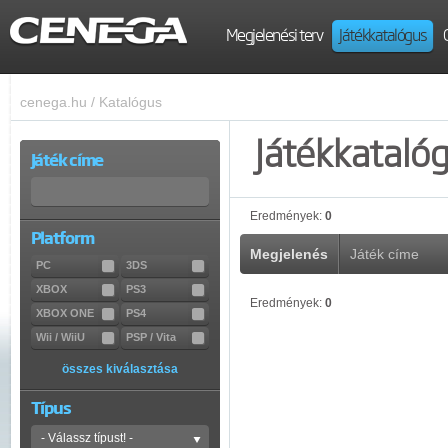
Megjelenési terv
Játékkatalógus
cenega.hu
/
Katalógus
Játékkataló
Játék címe
Eredmények:
0
Platform
Megjelenés
Játék címe
PC
3DS
XBOX
PS3
Eredmények:
0
XBOX ONE
PS4
Wii / WiiU
PSP / Vita
összes kiválasztása
Típus