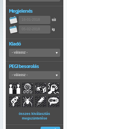
Megjelenés
tól
ig
Kiadó
PEGI besorolás
összes kiválasztás
megszüntetése