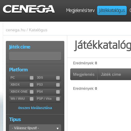
Megjelenési terv
Játékkatalógus
cenega.hu
/
Katalógus
Játékkataló
Játék címe
Eredmények:
0
Platform
Megjelenés
Játék címe
PC
3DS
XBOX
PS3
Eredmények:
0
XBOX ONE
PS4
Wii / WiiU
PSP / Vita
összes kiválasztása
Típus