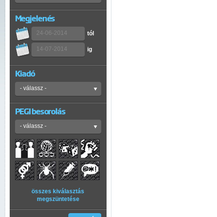
Megjelenés
tól
ig
Kiadó
PEGI besorolás
összes kiválasztás
megszüntetése