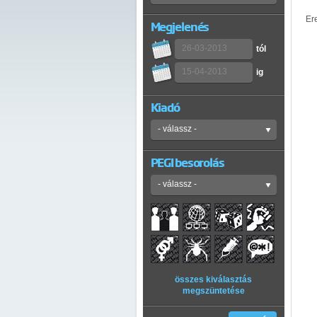
Er
Megjelenés
tól
ig
Kiadó
PEGI besorolás
összes kiválasztás
megszüntetése