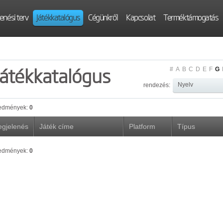
enési terv
Játékkatalógus
Cégünkről
Kapcsolat
Terméktámogatás
Játékkatalógus
#
A
B
C
D
E
F
G
rendezés:
edmények:
0
gjelenés
Játék címe
Platform
Típus
edmények:
0