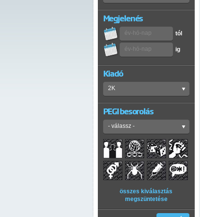
Megjelenés
tól
ig
Kiadó
PEGI besorolás
összes kiválasztás
megszüntetése