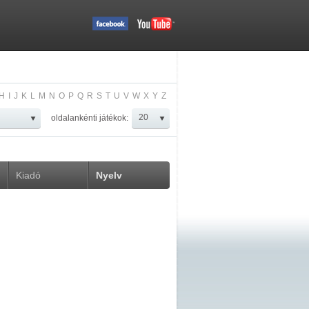
H
I
J
K
L
M
N
O
P
Q
R
S
T
U
V
W
X
Y
Z
oldalankénti játékok:
Kiadó
Nyelv