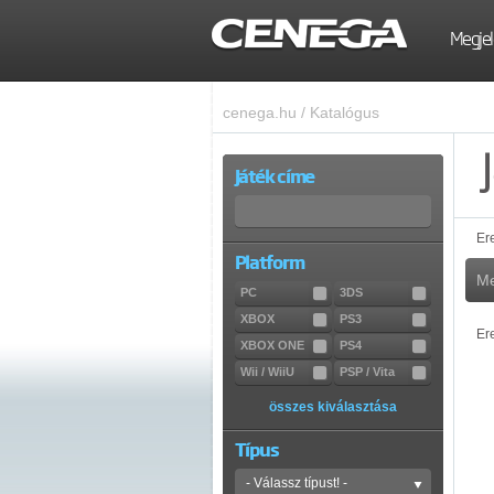
Megjel
cenega.hu
/
Katalógus
Játék címe
Er
Platform
Me
PC
3DS
XBOX
PS3
Er
XBOX ONE
PS4
Wii / WiiU
PSP / Vita
összes kiválasztása
Típus