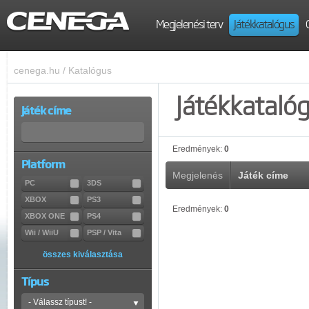
Megjelenési terv
Játékkatalógus
cenega.hu
/
Katalógus
Játékkataló
Játék címe
Eredmények:
0
Platform
Megjelenés
Játék címe
PC
3DS
XBOX
PS3
Eredmények:
0
XBOX ONE
PS4
Wii / WiiU
PSP / Vita
összes kiválasztása
Típus