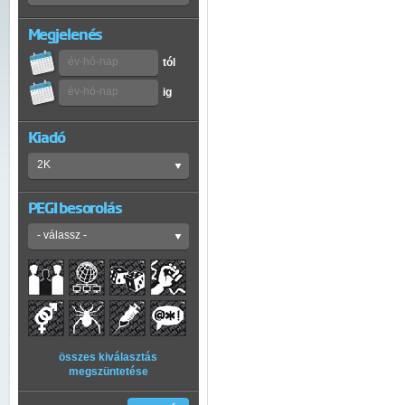
Megjelenés
tól
ig
Kiadó
PEGI besorolás
összes kiválasztás
megszüntetése