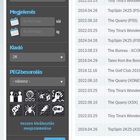
2022.03.25
Tiny Tina's Wonde
2024.04.26
TopSpin 2K25 (PS
Megjelenés
2022.06.10
The Quarry (PS5)
tól
2022.03.25
Tiny Tina's Wonde
ig
2024.04.26
TopSpin 2K25 (PS
Kiadó
2013.08.23
The Bureau - XCOM
2016.04.29
Tales from the Bo
2018.11.16
The Golf Club 201
PEGI besorolás
2022.06.10
The Quarry (XONE
2022.03.25
Tiny Tina's Wonde
2022.06.10
The Quarry (XSX)
2022.03.25
Tiny Tina's Wonde
összes kiválasztás
megszüntetése
2024.04.26
TopSpin 2K25 (X