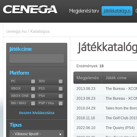
Megjelenési terv
Játékkatalógus
cenega.hu
/
Katalógus
Játékkataló
Játék címe
Eredmények:
18
Platform
Megjelenés
Játék címe
PC
3DS
XBOX
PS3
2013.08.23
The Bureau - XCOM
XBOX ONE
PS4
2013.08.23
The Bureau - XCOM
Wii / WiiU
PSP / Vita
2016.04.29
Tales from the Bor
összes kiválasztása
2018.11.16
The Golf Club 201
Típus
2022.06.10
The Quarry (PS4)