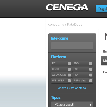
Megjel
cenega.hu
/
Katalógus
Játék címe
Er
Platform
Me
PC
3DS
XBOX
PS3
Er
XBOX ONE
PS4
Wii / WiiU
PSP / Vita
összes kiválasztása
Típus