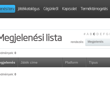
enési terv
Játékkatalógus
Cégünkről
Kapcsolat
Terméktámogatás
Megjelenési lista
#
A
B
C
D
E
F
G
rendezés:
edmények:
0
gjelenés
Játék címe
Platform
Típus
edmények:
0