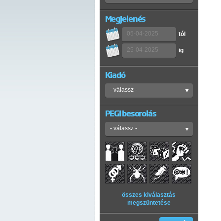
Megjelenés
tól
ig
Kiadó
PEGI besorolás
összes kiválasztás
megszüntetése