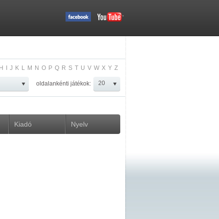
H
I
J
K
L
M
N
O
P
Q
R
S
T
U
V
W
X
Y
Z
oldalankénti játékok:
Kiadó
Nyelv