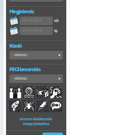
Megjelenés
tól
ig
Kiadó
PEGI besorolás
összes kiválasztás
megszüntetése