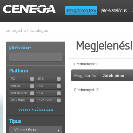
Megjelenési terv
Játékkatalógus
cenega.hu
/
Katalógus
Megjelenési 
Játék címe
Eredmények:
0
Platform
Megjelenés
Játék címe
PC
3DS
XBOX
PS3
Eredmények:
0
XBOX ONE
PS4
Wii / WiiU
PSP / Vita
összes kiválasztása
Típus