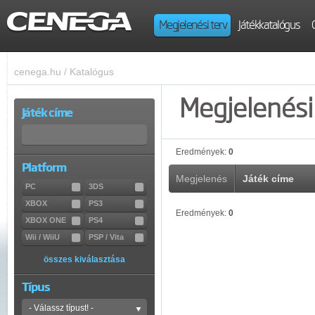
Megjelenési terv
Játékkatalógus
cenega.hu
/
Katalógus
Megjelenési 
Játék címe
Eredmények:
0
Platform
Megjelenés
Játék címe
PC
3DS
XBOX
PS3
Eredmények:
0
XBOX ONE
PS4
Wii / WiiU
PSP / Vita
összes kiválasztása
Típus