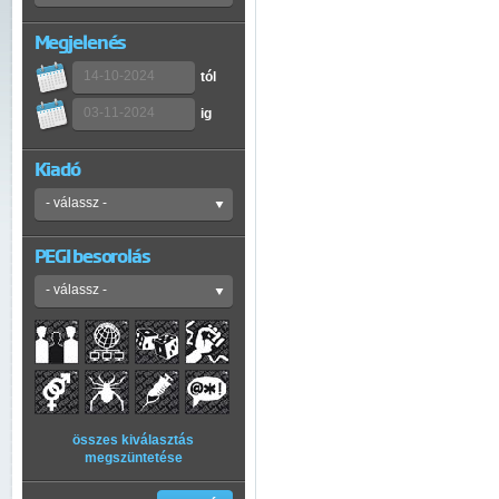
Megjelenés
tól
ig
Kiadó
PEGI besorolás
összes kiválasztás
megszüntetése