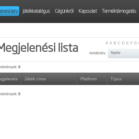
enési terv
Játékkatalógus
Cégünkről
Kapcsolat
Terméktámogatás
Megjelenési lista
#
A
B
C
D
E
F
G
rendezés:
edmények:
0
gjelenés
Játék címe
Platform
Típus
edmények:
0