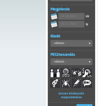
Megjelenés
tól
ig
Kiadó
PEGI besorolás
összes kiválasztás
megszüntetése