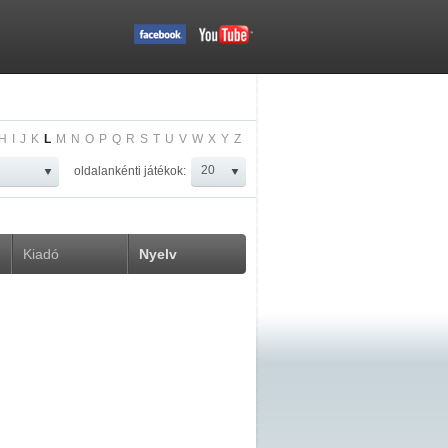
H
I
J
K
L
M
N
O
P
Q
R
S
T
U
V
W
X
Y
Z
oldalankénti játékok:
Kiadó
Nyelv