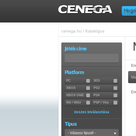
Megjel
cenega.hu
/
Katalógus
Játék címe
Er
Platform
Me
PC
3DS
XBOX
PS3
Er
XBOX ONE
PS4
Wii / WiiU
PSP / Vita
összes kiválasztása
Típus