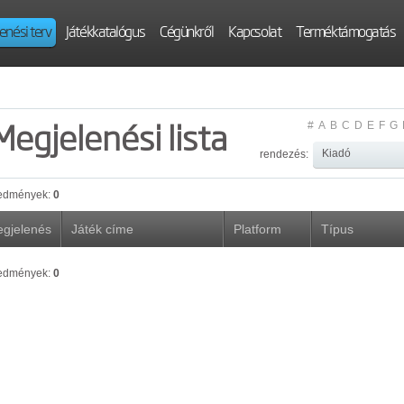
enési terv
Játékkatalógus
Cégünkről
Kapcsolat
Terméktámogatás
Megjelenési lista
#
A
B
C
D
E
F
G
rendezés:
edmények:
0
gjelenés
Játék címe
Platform
Típus
edmények:
0