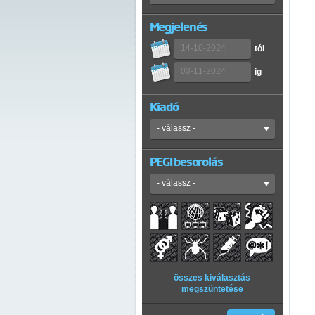
Megjelenés
tól
ig
Kiadó
PEGI besorolás
összes kiválasztás
megszüntetése