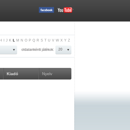
H
I
J
K
L
M
N
O
P
Q
R
S
T
U
V
W
X
Y
Z
oldalankénti játékok:
Kiadó
Nyelv