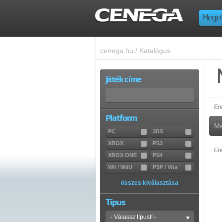
Megjel
cenega.hu
/
Katalógus
Játék címe
Er
Platform
Me
PC
3DS
XBOX
PS3
Er
XBOX ONE
PS4
Wii / WiiU
PSP / Vita
összes kiválasztása
Típus