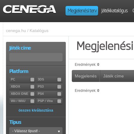
Megjelenési terv
Játékkatalógus
cenega.hu
/
Katalógus
Megjelenési 
Játék címe
Eredmények:
0
Platform
Megjelenés
Játék címe
PC
3DS
XBOX
PS3
Eredmények:
0
XBOX ONE
PS4
Wii / WiiU
PSP / Vita
összes kiválasztása
Típus