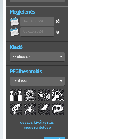
Megjelenés
tól
ig
Kiadó
PEGI besorolás
összes kiválasztás
megszüntetése