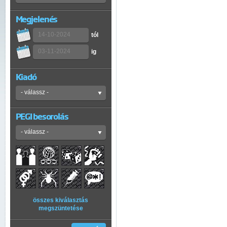
Megjelenés
tól
ig
Kiadó
PEGI besorolás
összes kiválasztás
megszüntetése