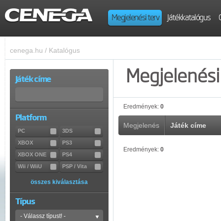
Megjelenési terv
Játékkatalógus
cenega.hu
/
Katalógus
Megjelenési 
Játék címe
Eredmények:
0
Platform
Megjelenés
Játék címe
PC
3DS
XBOX
PS3
Eredmények:
0
XBOX ONE
PS4
Wii / WiiU
PSP / Vita
összes kiválasztása
Típus