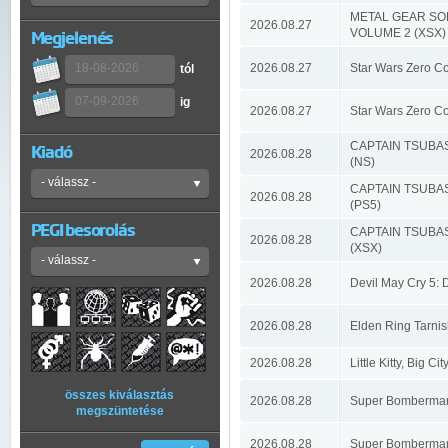
METAL GEAR SO
2026.08.27
VOLUME 2 (XSX)
Megjelenés
2026.08.27
Star Wars Zero C
tól
ig
2026.08.27
Star Wars Zero C
CAPTAIN TSUBA
Kiadó
2026.08.28
(NS)
CAPTAIN TSUBA
2026.08.28
(PS5)
PEGI besorolás
CAPTAIN TSUBA
2026.08.28
(XSX)
2026.08.28
Devil May Cry 5: 
2026.08.28
Elden Ring Tarnis
2026.08.28
Little Kitty, Big Ci
összes kiválasztás
2026.08.28
Super Bomberman 
megszüntetése
2026.08.28
Super Bomberman 