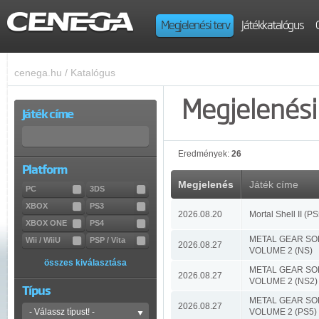
Megjelenési terv
Játékkatalógus
cenega.hu
/
Katalógus
Megjelenési 
Játék címe
Eredmények:
26
Platform
Megjelenés
Játék címe
PC
3DS
XBOX
PS3
2026.08.20
Mortal Shell II (PS
XBOX ONE
PS4
METAL GEAR SO
Wii / WiiU
PSP / Vita
2026.08.27
VOLUME 2 (NS)
összes kiválasztása
METAL GEAR SO
2026.08.27
VOLUME 2 (NS2)
Típus
METAL GEAR SO
2026.08.27
VOLUME 2 (PS5)