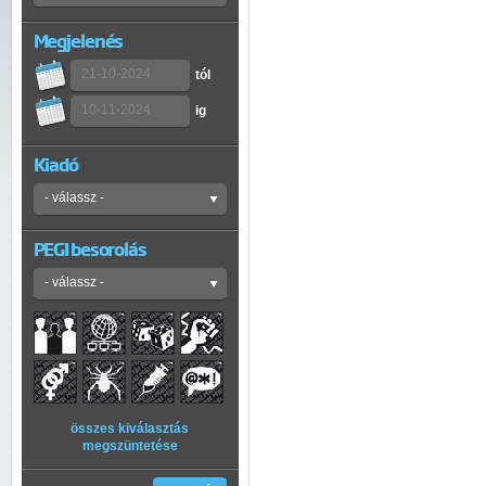
Megjelenés
tól
ig
Kiadó
PEGI besorolás
összes kiválasztás
megszüntetése