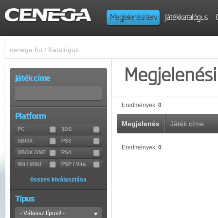
Megjelenési terv
Játékkatalógus
cenega.hu
/
Katalógus
Megjelenési 
Játék címe
Eredmények:
0
Platform
Megjelenés
Játék címe
PC
3DS
XBOX
PS3
Eredmények:
0
XBOX ONE
PS4
Wii / WiiU
PSP / Vita
összes kiválasztása
Típus