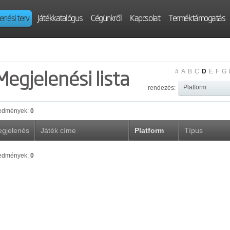
enési terv
Játékkatalógus
Cégünkről
Kapcsolat
Terméktámogatás
Megjelenési lista
#
A
B
C
D
E
F
G
rendezés:
edmények:
0
gjelenés
Játék címe
Platform
Típus
edmények:
0