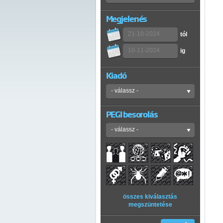
Megjelenés
tól
ig
Kiadó
PEGI besorolás
összes kiválasztás
megszüntetése