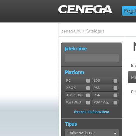
Megjel
cenega.hu
/
Katalógus
Játék címe
Er
Platform
Me
PC
3DS
XBOX
PS3
Er
XBOX ONE
PS4
Wii / WiiU
PSP / Vita
összes kiválasztása
Típus