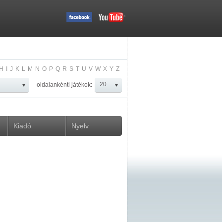
H
I
J
K
L
M
N
O
P
Q
R
S
T
U
V
W
X
Y
Z
oldalankénti játékok:
Kiadó
Nyelv