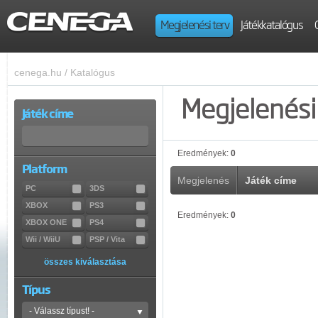
Megjelenési terv
Játékkatalógus
cenega.hu
/
Katalógus
Megjelenési 
Játék címe
Eredmények:
0
Platform
Megjelenés
Játék címe
PC
3DS
XBOX
PS3
Eredmények:
0
XBOX ONE
PS4
Wii / WiiU
PSP / Vita
összes kiválasztása
Típus