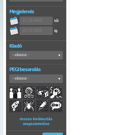
Megjelenés
tól
ig
Kiadó
PEGI besorolás
összes kiválasztás
megszüntetése