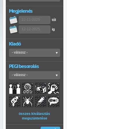
Megjelenés
tól
ig
Kiadó
PEGI besorolás
összes kiválasztás
megszüntetése