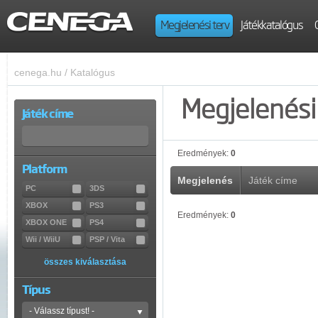
Megjelenési terv
Játékkatalógus
cenega.hu
/
Katalógus
Megjelenési 
Játék címe
Eredmények:
0
Platform
Megjelenés
Játék címe
PC
3DS
XBOX
PS3
Eredmények:
0
XBOX ONE
PS4
Wii / WiiU
PSP / Vita
összes kiválasztása
Típus