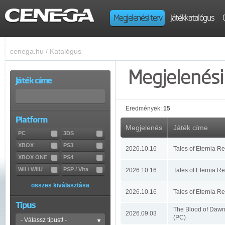
Megjelenési terv
Játékkatalógus
cenega.hu
/
Katalógus
Megjelenési 
Játék címe
Eredmények:
15
Platform
Megjelenés
Játék címe
PC
3DS
XBOX
PS3
2026.10.16
Tales of Eternia R
XBOX ONE
PS4
Wii / WiiU
PSP / Vita
2026.10.16
Tales of Eternia R
összes kiválasztása
2026.10.16
Tales of Eternia R
Típus
The Blood of Dawn
2026.09.03
(PC)