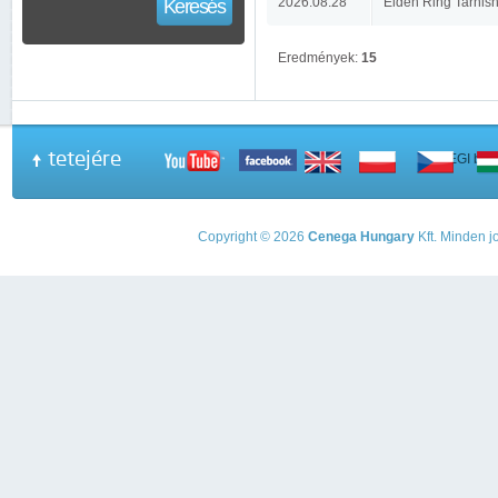
2026.08.28
Elden Ring Tarnish
Keresés
Eredmények:
15
tetejére
A PEGI beso
Copyright © 2026
Cenega Hungary
Kft. Minden jo