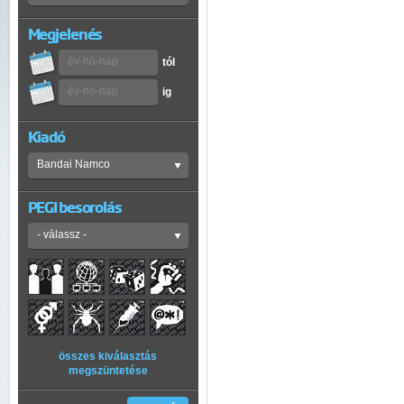
Megjelenés
tól
ig
Kiadó
PEGI besorolás
összes kiválasztás
megszüntetése