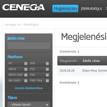
Megjelenési terv
Játékkatalógus
cenega.hu
/
Katalógus
Megjelenési 
Játék címe
Eredmények:
1
Platform
Megjelenés
Játék címe
PC
3DS
XBOX
PS3
2026.08.28
Elden Ring Tarnish
XBOX ONE
PS4
Wii / WiiU
PSP / Vita
Eredmények:
1
összes kiválasztása
Típus