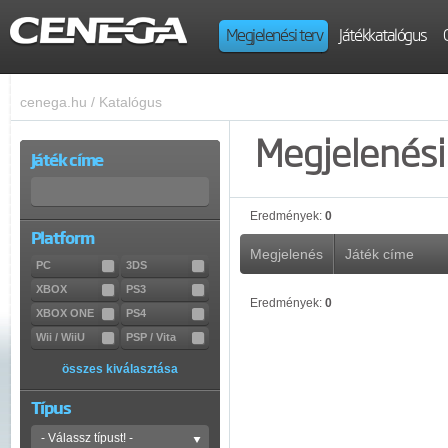
Megjelenési terv
Játékkatalógus
cenega.hu
/
Katalógus
Megjelenési 
Játék címe
Eredmények:
0
Platform
Megjelenés
Játék címe
PC
3DS
XBOX
PS3
Eredmények:
0
XBOX ONE
PS4
Wii / WiiU
PSP / Vita
összes kiválasztása
Típus