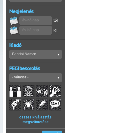
Megjelenés
tól
ig
Kiadó
PEGI besorolás
összes kiválasztás
megszüntetése