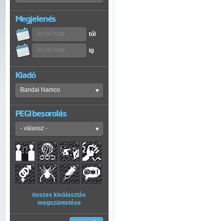
Megjelenés
tól
ig
Kiadó
PEGI besorolás
összes kiválasztás
megszüntetése