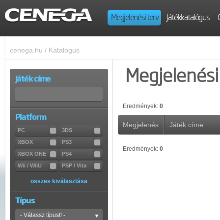
Megjelenési terv
Játékkatalógus
cenega.hu
/
Katalógus
Megjelenési 
Játék címe
Eredmények:
0
Platform
Megjelenés
Játék címe
PC
3DS
XBOX
PS3
Eredmények:
0
XBOX ONE
PS4
Wii / WiiU
PSP / Vita
összes kiválasztása
Típus