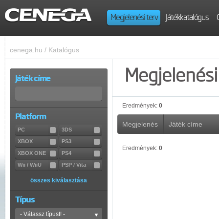
Megjelenési terv
Játékkatalógus
cenega.hu
/
Katalógus
Megjelenési 
Játék címe
Eredmények:
0
Platform
Megjelenés
Játék címe
PC
3DS
XBOX
PS3
Eredmények:
0
XBOX ONE
PS4
Wii / WiiU
PSP / Vita
összes kiválasztása
Típus