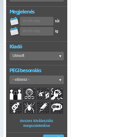
Megjelenés
tól
ig
Kiadó
PEGI besorolás
összes kiválasztás
megszüntetése