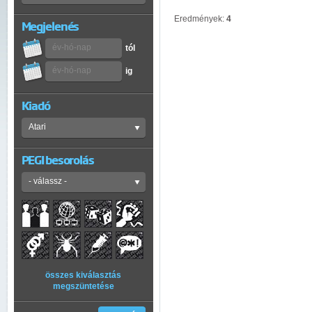
Eredmények:
4
Megjelenés
tól
ig
Kiadó
PEGI besorolás
összes kiválasztás
megszüntetése