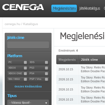
Megjelenési terv
Játékkatalógus
cenega.hu
/
Katalógus
Megjelenési 
Játék címe
Eredmények:
4
Platform
Megjelenés
Játék címe
PC
3DS
Toy Story: Retro R
XBOX
PS3
2026.10.15
Edition Double Pa
XBOX ONE
PS4
Toy Story: Retro R
Wii / WiiU
PSP / Vita
2026.10.15
Edition Double Pa
összes kiválasztása
Toy Story: Retro R
2026.10.15
Edition Double Pa
Típus
Toy Story: Retro R
2026.10.15
Edition Double Pa