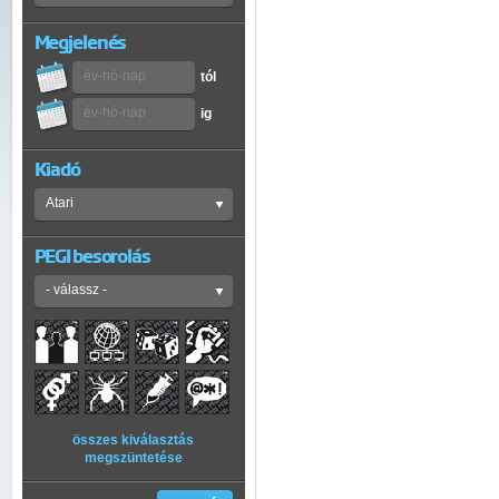
Megjelenés
tól
ig
Kiadó
PEGI besorolás
összes kiválasztás
megszüntetése