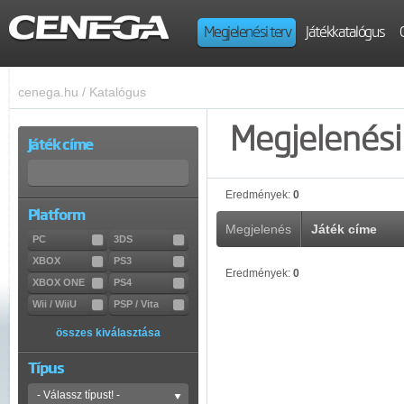
Megjelenési terv
Játékkatalógus
cenega.hu
/
Katalógus
Megjelenési 
Játék címe
Eredmények:
0
Platform
Megjelenés
Játék címe
PC
3DS
XBOX
PS3
Eredmények:
0
XBOX ONE
PS4
Wii / WiiU
PSP / Vita
összes kiválasztása
Típus