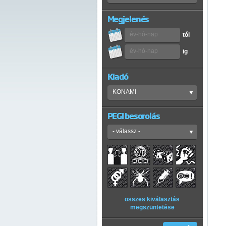
Megjelenés
tól
ig
Kiadó
PEGI besorolás
összes kiválasztás
megszüntetése