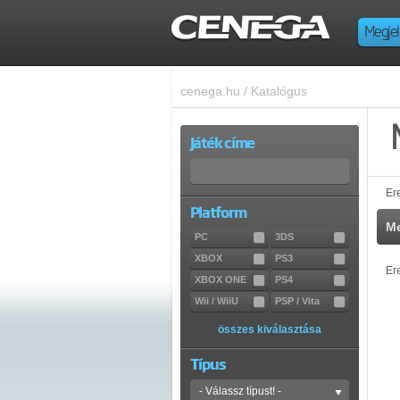
Megjel
cenega.hu
/
Katalógus
Játék címe
Er
Platform
Me
PC
3DS
XBOX
PS3
Er
XBOX ONE
PS4
Wii / WiiU
PSP / Vita
összes kiválasztása
Típus