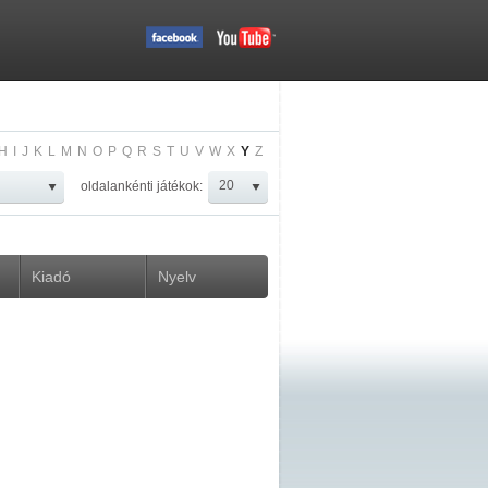
H
I
J
K
L
M
N
O
P
Q
R
S
T
U
V
W
X
Y
Z
oldalankénti játékok:
Kiadó
Nyelv