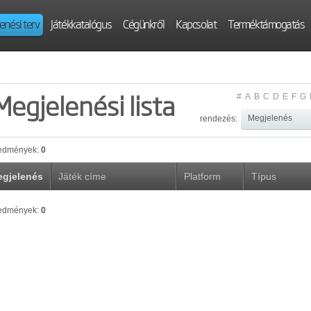
enési terv
Játékkatalógus
Cégünkről
Kapcsolat
Terméktámogatás
Megjelenési lista
#
A
B
C
D
E
F
G
rendezés:
edmények:
0
gjelenés
Játék címe
Platform
Típus
edmények:
0