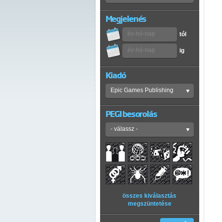
Megjelenés
tól
ig
Kiadó
PEGI besorolás
összes kiválasztás
megszüntetése