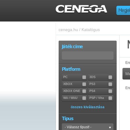
Megjel
cenega.hu
/
Katalógus
Játék címe
Er
Platform
Me
PC
3DS
XBOX
PS3
Er
XBOX ONE
PS4
Wii / WiiU
PSP / Vita
összes kiválasztása
Típus