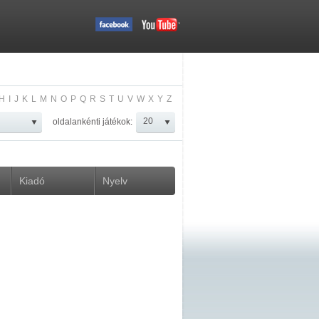
H
I
J
K
L
M
N
O
P
Q
R
S
T
U
V
W
X
Y
Z
oldalankénti játékok:
Kiadó
Nyelv