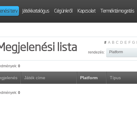
enési terv
Játékkatalógus
Cégünkről
Kapcsolat
Terméktámogatás
Megjelenési lista
#
A
B
C
D
E
F
G
rendezés:
edmények:
0
gjelenés
Játék címe
Platform
Típus
edmények:
0