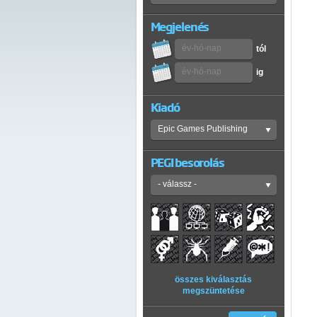
Megjelenés
tól
ig
Kiadó
PEGI besorolás
összes kiválasztás
megszüntetése