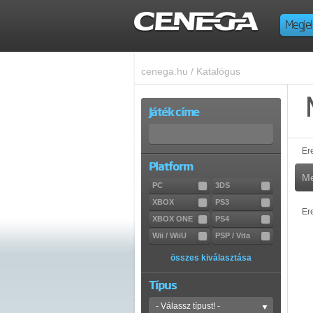
Megjel
cenega.hu
/
Katalógus
Játék címe
Er
Platform
Me
PC
3DS
XBOX
PS3
Er
XBOX ONE
PS4
Wii / WiiU
PSP / Vita
összes kiválasztása
Típus