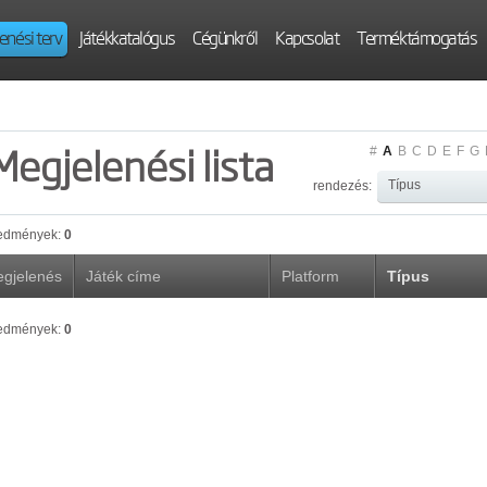
enési terv
Játékkatalógus
Cégünkről
Kapcsolat
Terméktámogatás
Megjelenési lista
#
A
B
C
D
E
F
G
rendezés:
edmények:
0
gjelenés
Játék címe
Platform
Típus
edmények:
0