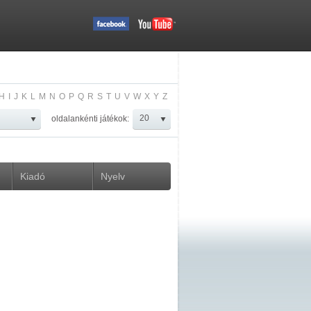
H
I
J
K
L
M
N
O
P
Q
R
S
T
U
V
W
X
Y
Z
oldalankénti játékok:
Kiadó
Nyelv