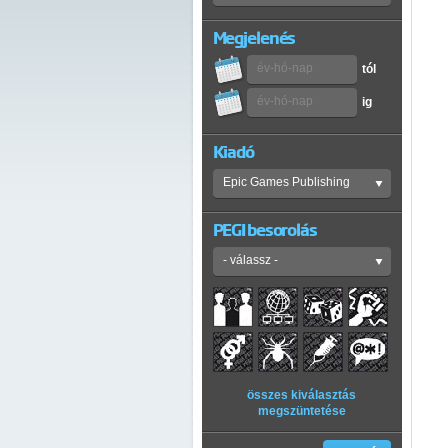
Megjelenés
tól
ig
Kiadó
PEGI besorolás
összes kiválasztás
megszüntetése