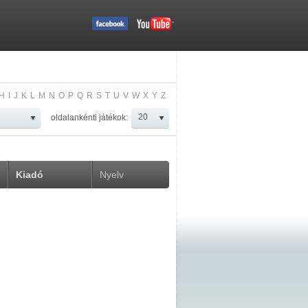
H
I
J
K
L
M
N
O
P
Q
R
S
T
U
V
W
X
Y
Z
oldalankénti játékok:
Kiadó
Nyelv