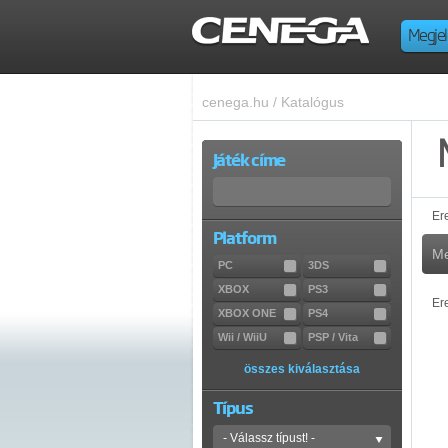
Megjel
cenega.hu
/
Katalógus
Játék címe
Er
Platform
Me
PC
3DS
XBOX
PS3
Er
XBOX ONE
PS4
Wii / WiiU
PSP / Vita
összes kiválasztása
Típus