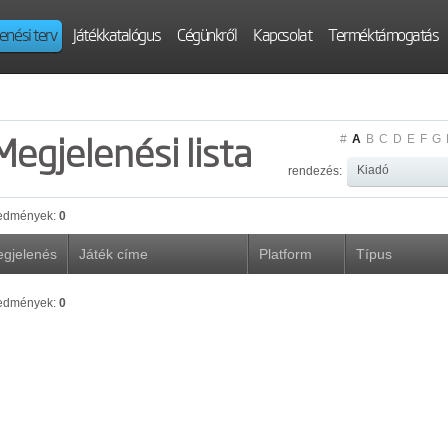
enési terv
Játékkatalógus
Cégünkről
Kapcsolat
Terméktámogatás
Megjelenési lista
#
A
B
C
D
E
F
G
rendezés:
edmények:
0
gjelenés
Játék címe
Platform
Típus
edmények:
0