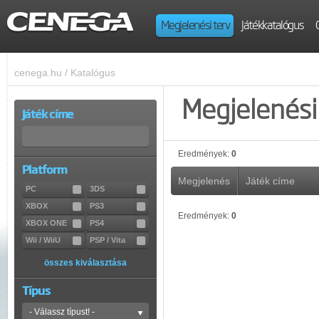
Megjelenési terv
Játékkatalógus
cenega.hu
/
Katalógus
Megjelenési 
Játék címe
Eredmények:
0
Platform
Megjelenés
Játék címe
PC
3DS
XBOX
PS3
Eredmények:
0
XBOX ONE
PS4
Wii / WiiU
PSP / Vita
összes kiválasztása
Típus