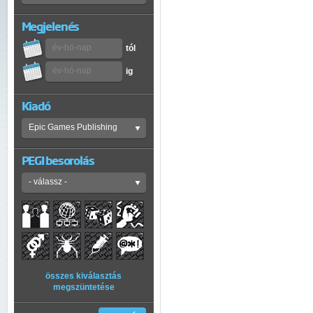
Megjelenés
tól
ig
Kiadó
PEGI besorolás
összes kiválasztás
megszüntetése